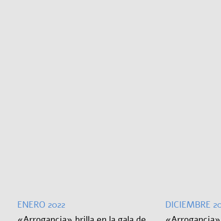
TRANSPARENCIA
Español
ENGLISH
ENERO 2022
DICIEMBRE 20
«Arrogancia» brilla en la gala de
«Arrogancia»