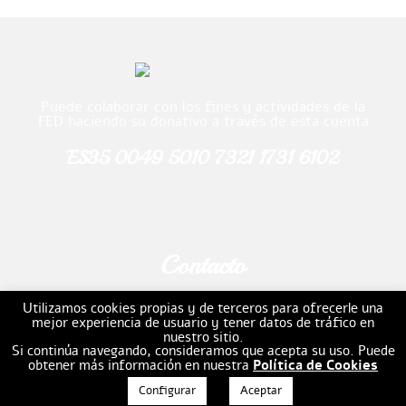
Puede colaborar con los fines y actividades de la
FED haciendo su donativo a través de esta cuenta
ES35 0049 5010 7321 1731 6102
Contacto
Email:
fundacion.escultor.daniel@gmail.com
Utilizamos cookies propias y de terceros para ofrecerle una
mejor experiencia de usuario y tener datos de tráfico en
Teléfono: 941202509
nuestro sitio.
Si continúa navegando, consideramos que acepta su uso. Puede
obtener más información en nuestra
Política de Cookies
Configurar
Aceptar