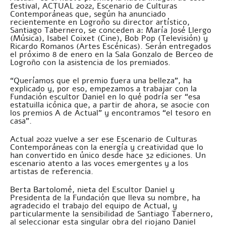
festival, ACTUAL 2022, Escenario de Culturas
Contemporáneas que, según ha anunciado
recientemente en Logroño su director artístico,
Santiago Tabernero, se conceden a: María José Llergo
(Música), Isabel Coixet (Cine), Bob Pop (Televisión) y
Ricardo Romanos (Artes Escénicas). Serán entregados
el próximo 8 de enero en la Sala Gonzalo de Berceo de
Logroño con la asistencia de los premiados.
“Queríamos que el premio fuera una belleza”, ha
explicado y, por eso, empezamos a trabajar con la
Fundación escultor Daniel en lo qué podría ser “esa
estatuilla icónica que, a partir de ahora, se asocie con
los premios A de Actual” y encontramos “el tesoro en
casa”.
Actual 2022 vuelve a ser ese Escenario de Culturas
Contemporáneas con la energía y creatividad que lo
han convertido en único desde hace 32 ediciones. Un
escenario atento a las voces emergentes y a los
artistas de referencia.
Berta Bartolomé, nieta del Escultor Daniel y
Presidenta de la Fundación que lleva su nombre, ha
agradecido el trabajo del equipo de Actual, y
particularmente la sensibilidad de Santiago Tabernero,
al seleccionar esta singular obra del riojano Daniel