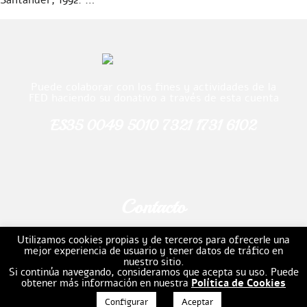
Santander, 1992. …
Continued
Español
ENGLISH
Puede colaborar con los fines y actividades de la
FED haciendo su donativo a través de esta cuenta
ES35 0049 5010 7321 1731 6102
Contacto
Email:
fundacion.escultor.daniel@gmail.com
Utilizamos cookies propias y de terceros para ofrecerle una
mejor experiencia de usuario y tener datos de tráfico en
Teléfono: 941202509
nuestro sitio.
Si continúa navegando, consideramos que acepta su uso. Puede
obtener más información en nuestra
Política de Cookies
Configurar
Aceptar