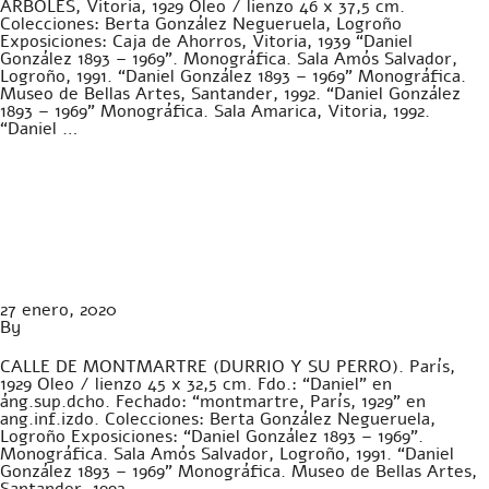
ARBOLES, Vitoria, 1929 Óleo / lienzo 46 x 37,5 cm.
Colecciones: Berta González Negueruela, Logroño
Exposiciones: Caja de Ahorros, Vitoria, 1939 “Daniel
González 1893 – 1969”. Monográfica. Sala Amós Salvador,
Logroño, 1991. “Daniel González 1893 – 1969” Monográfica.
Museo de Bellas Artes, Santander, 1992. “Daniel González
1893 – 1969” Monográfica. Sala Amarica, Vitoria, 1992.
LA FUNDACIÓN
“Daniel …
Continued
ÁREAS DE ACTUACIÓN
CALLE DE MONTMARTRE
PATRONATO
ESTATUTOS
(DURRIO Y SU PERRO) –
DONACIONES
Óleo
TRANSPARENCIA
27 enero, 2020
By
Gabriela Preda
CALLE DE MONTMARTRE (DURRIO Y SU PERRO). París,
1929 Oleo / lienzo 45 x 32,5 cm. Fdo.: “Daniel” en
áng.sup.dcho. Fechado: “montmartre, París, 1929” en
ang.inf.izdo. Colecciones: Berta González Negueruela,
Logroño Exposiciones: “Daniel González 1893 – 1969”.
Monográfica. Sala Amós Salvador, Logroño, 1991. “Daniel
González 1893 – 1969” Monográfica. Museo de Bellas Artes,